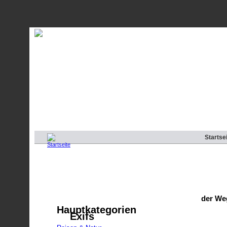
Startse
der We
Hauptkategorien
Exifs