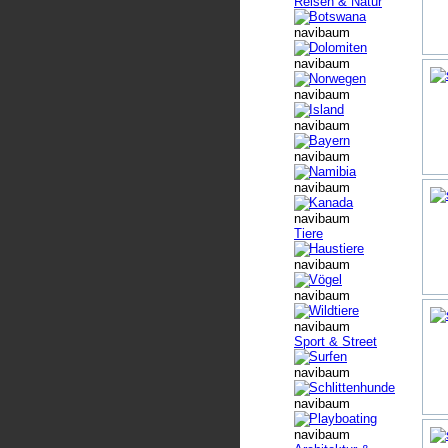
Reisen & Natur
Botswana
Dolomiten
Norwegen
Island
Bayern
Namibia
Kanada
Tiere
Haustiere
Vögel
Wildtiere
Sport & Street
Surfen
Schlittenhunde
Playboating